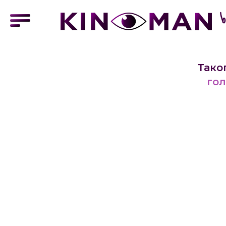
Тако
гол