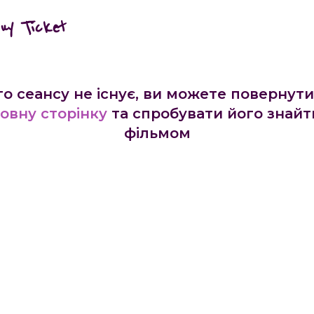
buy Ticket
го сеансу не існує, ви можете повернути
овну сторінку
та спробувати його знайт
фільмом