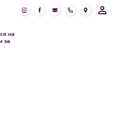
ся на
и за