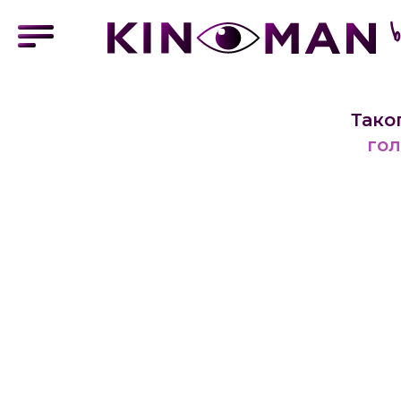
Тако
гол