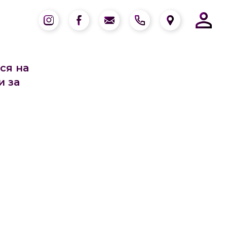
ся на
и за