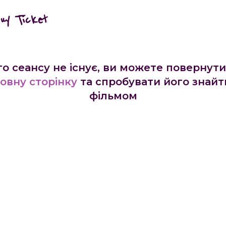
buy Ticket
го сеансу не існує, ви можете повернути
овну сторінку
та спробувати його знайт
фільмом