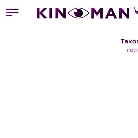
Тако
гол