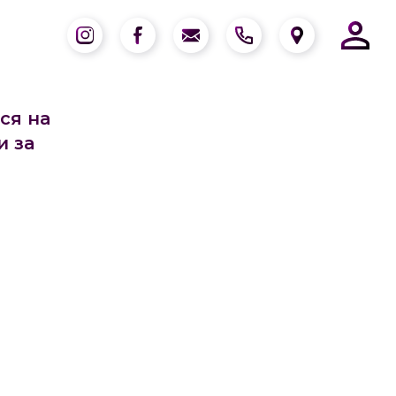
ся на
и за