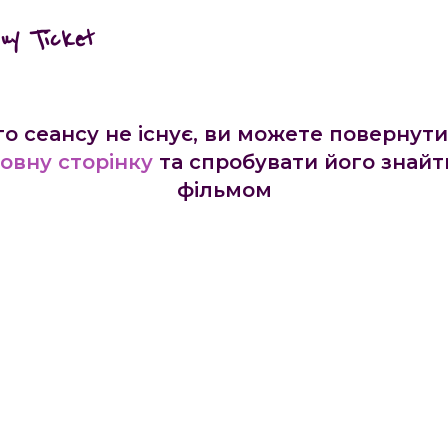
buy Ticket
го сеансу не існує, ви можете повернути
овну сторінку
та спробувати його знайт
фільмом