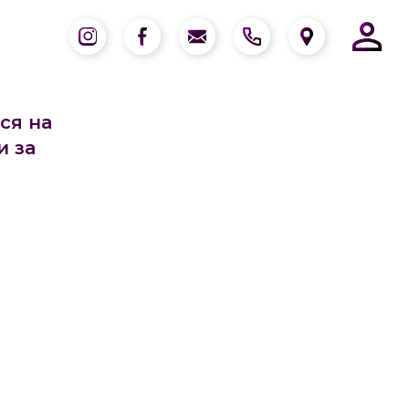
ся на
и за