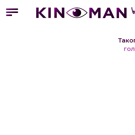
Тако
гол