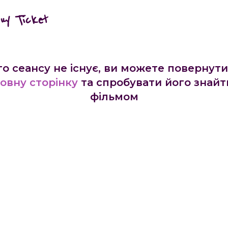
buy Ticket
го сеансу не існує, ви можете повернути
овну сторінку
та спробувати його знайт
фільмом