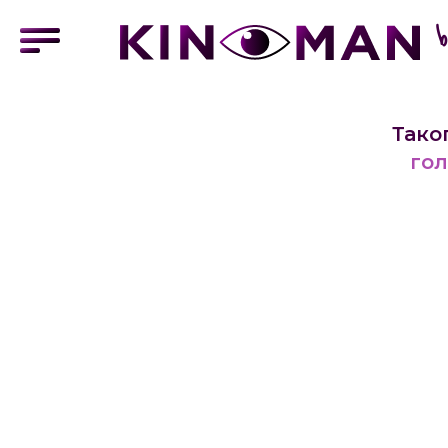
Тако
гол