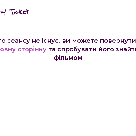
buy Ticket
го сеансу не існує, ви можете повернути
овну сторінку
та спробувати його знайт
фільмом