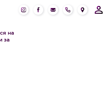
ся на
и за