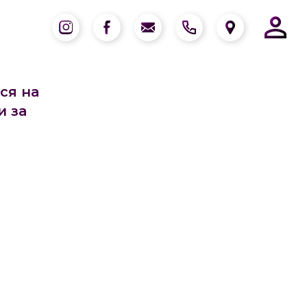
ся на
и за