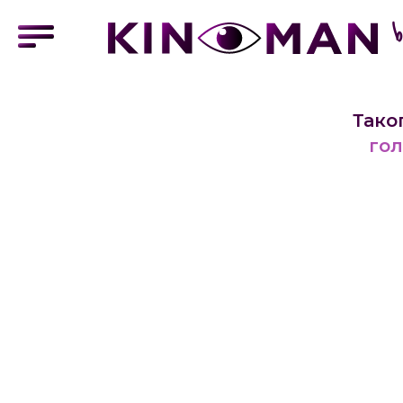
Тако
гол