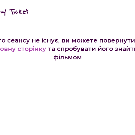
buy Ticket
го сеансу не існує, ви можете повернути
овну сторінку
та спробувати його знайт
фільмом