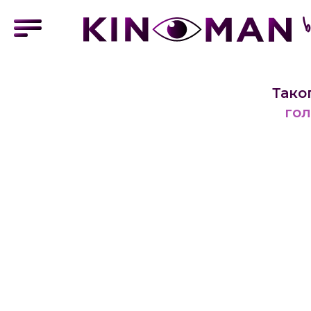
Тако
гол