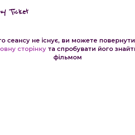
buy Ticket
го сеансу не існує, ви можете повернути
овну сторінку
та спробувати його знайт
фільмом