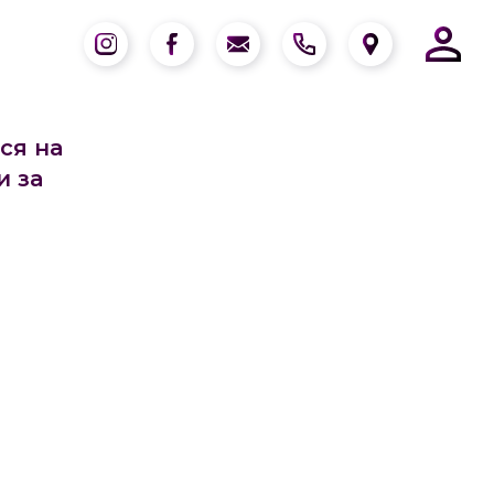
ся на
и за