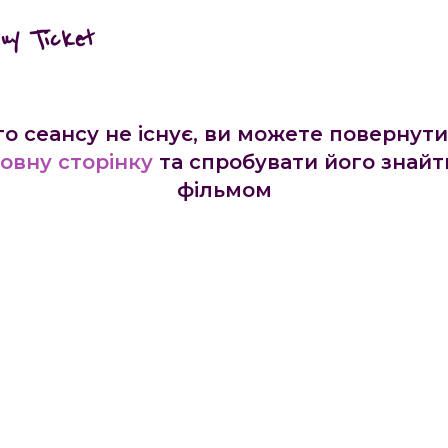
buy Ticket
го сеансу не існує, ви можете повернути
овну сторінку
та спробувати його знайт
фільмом