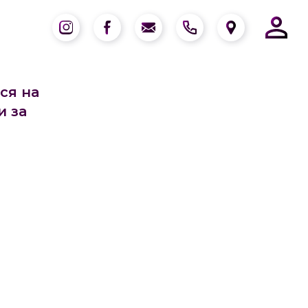
ся на
и за