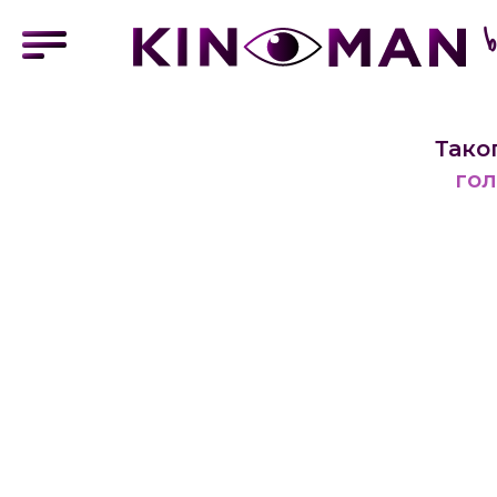
Тако
гол