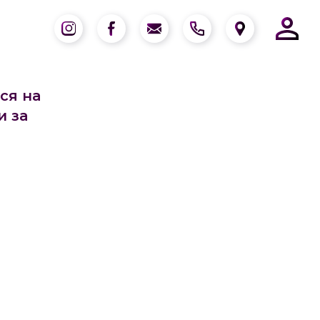
ся на
и за