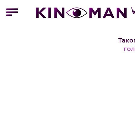
Тако
гол