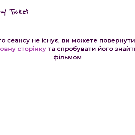
buy Ticket
го сеансу не існує, ви можете повернути
овну сторінку
та спробувати його знайт
фільмом