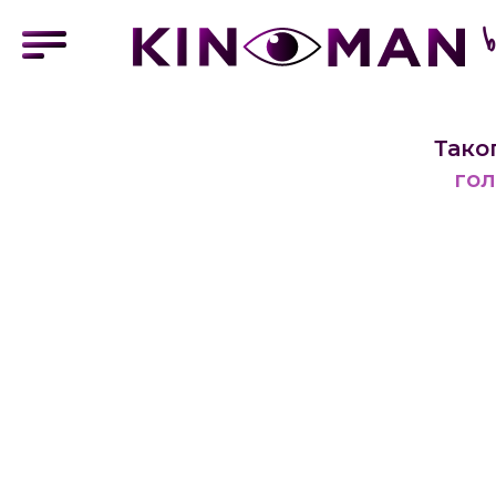
Тако
гол