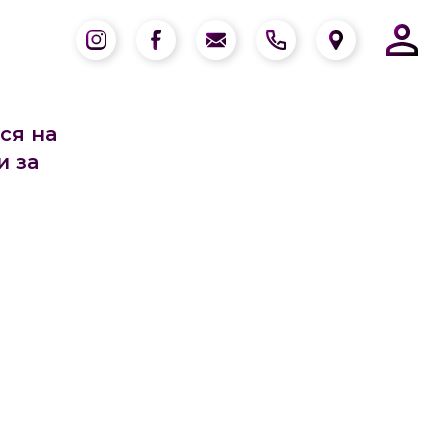
ся на
и за