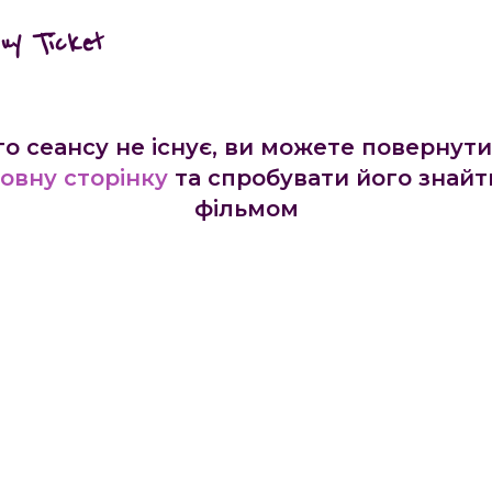
buy Ticket
го сеансу не існує, ви можете повернути
овну сторінку
та спробувати його знайт
фільмом