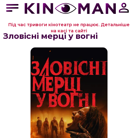
Під час тривоги кінотеатр не працює. Детальніше
на касі та сайті
Зловісні мерці у вогні