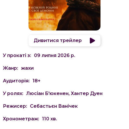
Дивитися трейлер
У прокаті з:
09 липня 2026 р.
Жанр:
жахи
Аудиторія:
18
+
У ролях:
Люсіан Б'юкенен, Хантер Дуен
Режисер:
Себастьєн Ванічек
Хронометраж:
110
хв.