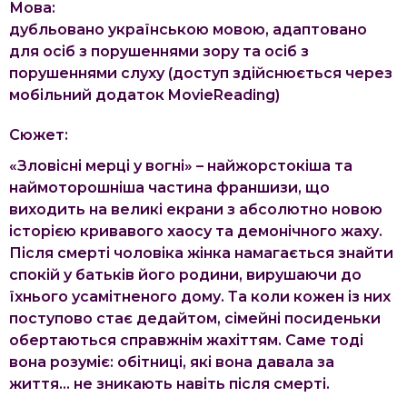
Мова:
дубльовано українською мовою, адаптовано
для осіб з порушеннями зору та осіб з
порушеннями слуху (доступ здійснюється через
мобільний додаток MovieReading)
Сюжет:
«Зловісні мерці у вогні» – найжорстокіша та
наймоторошніша частина франшизи, що
виходить на великі екрани з абсолютно новою
історією кривавого хаосу та демонічного жаху.
Після смерті чоловіка жінка намагається знайти
спокій у батьків його родини, вирушаючи до
їхнього усамітненого дому. Та коли кожен із них
поступово стає дедайтом, сімейні посиденьки
обертаються справжнім жахіттям. Саме тоді
вона розуміє: обітниці, які вона давала за
життя… не зникають навіть після смерті.