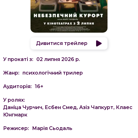
Дивитися трейлер
У прокаті з:
02 липня 2026 р.
Жанр:
психологічний трилер
Аудиторія:
16
+
У ролях:
Даніца Чурчич, Есбен Смед, Азіз Чапкурт, Клаес
Юнгмарк
Режисер:
Марія Сьодаль