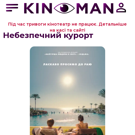
Під час тривоги кінотеатр не працює. Детальніше
на касі та сайті
Небезпечний курорт