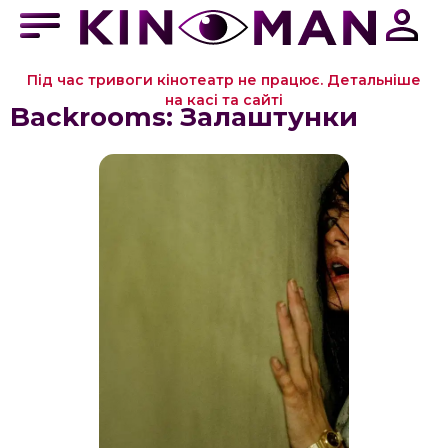
Під час тривоги кінотеатр не працює. Детальніше
на касі та сайті
Backrooms: Залаштунки