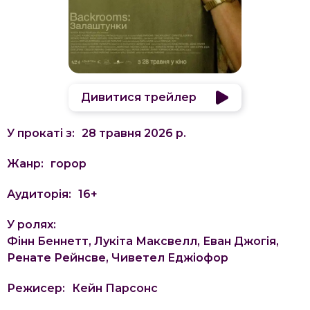
Дивитися трейлер
У прокаті з:
28 травня 2026 р.
Жанр:
горор
Аудиторія:
16
+
У ролях:
Фінн Беннетт, Лукіта Максвелл, Еван Джогія,
Ренате Рейнсве, Чиветел Еджіофор
Режисер:
Кейн Парсонс