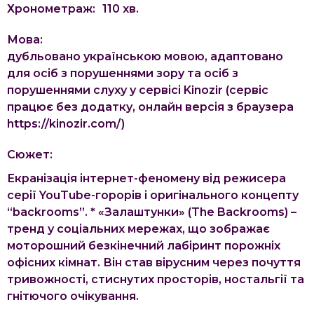
Хронометраж:
110
хв.
Мова:
дубльовано українською мовою, адаптовано
для осіб з порушеннями зору та осіб з
порушеннями слуху у сервісі Kinozir (сервіс
працює без додатку, онлайн версія з браузера
https://kinozir.com/)
Сюжет:
Екранізація інтернет-феномену від режисера
серії YouTube-горорів і оригінального концепту
“backrooms”. * «Залаштунки» (The Backrooms) –
тренд у соціальних мережах, що зображає
моторошний безкінечний лабіринт порожніх
офісних кімнат. Він став вірусним через почуття
тривожності, стиснутих просторів, ностальгії та
гнітючого очікування.