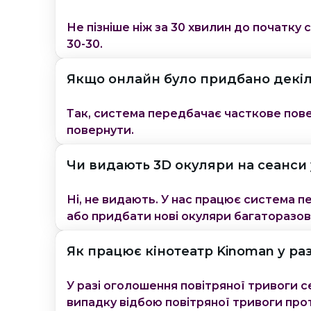
Не пізніше ніж за 30 хвилин до початку 
30-30.
Якщо онлайн було придбано декіл
Так, система передбачає часткове повер
повернути.
Чи видають 3D окуляри на сеанси 
Ні, не видають. У нас працює система 
або придбати нові окуляри багаторазов
Як працює кінотеатр Kinoman у ра
У разі оголошення повітряної тривоги 
випадку відбою повітряної тривоги прот