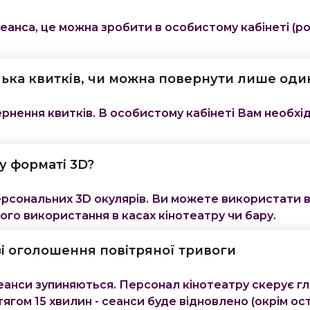
сеанса, це можна зробити в особистому кабінеті (ро
ька квитків, чи можна повернути лише оди
нення квитків. В особистому кабінеті Вам необхідн
у форматі 3D?
персональних 3D окулярів. Ви можете використати 
ого використання в касах кінотеатру чи бару.
зі оголошення повітряної тривоги
сеанси зупиняються. Персонал кінотеатру скерує г
ягом 15 хвилин - сеанси буде відновлено (окрім ост