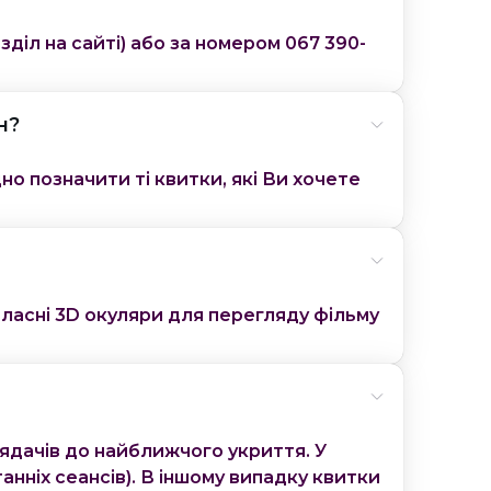
зділ на сайті) або за номером 067 390-
н?
о позначити ті квитки, які Ви хочете
власні 3D окуляри для перегляду фільму
лядачів до найближчого укриття. У
анніх сеансів). В іншому випадку квитки