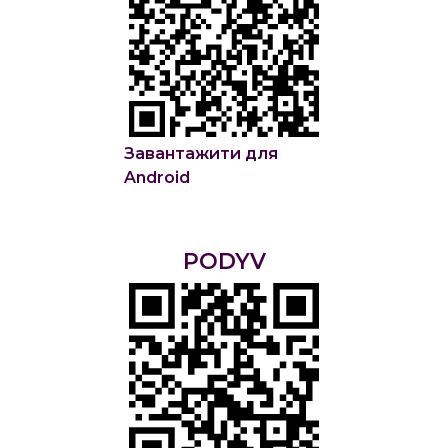
Завантажити для
Android
PODYV