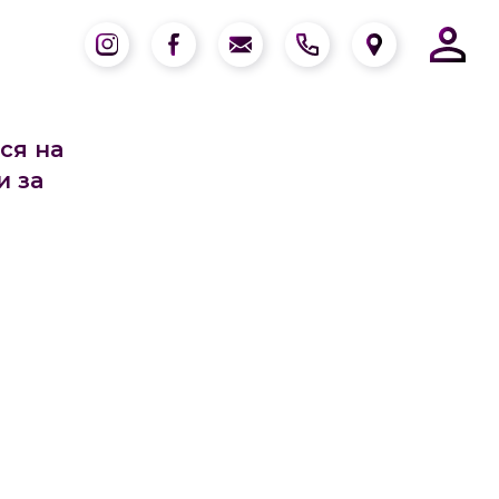
ся на
и за