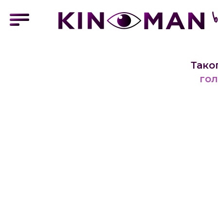
Тако
гол