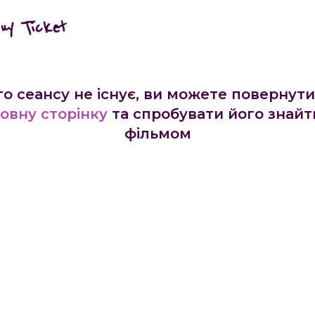
buy Ticket
го сеансу не існує, ви можете повернути
овну сторінку
та спробувати його знайт
фільмом