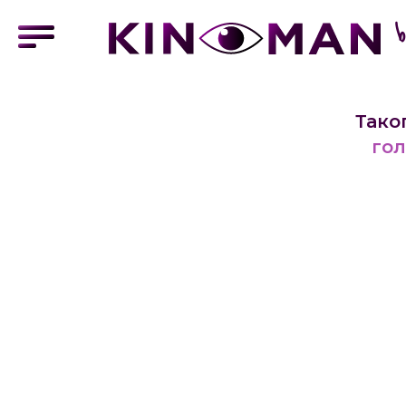
Тако
гол