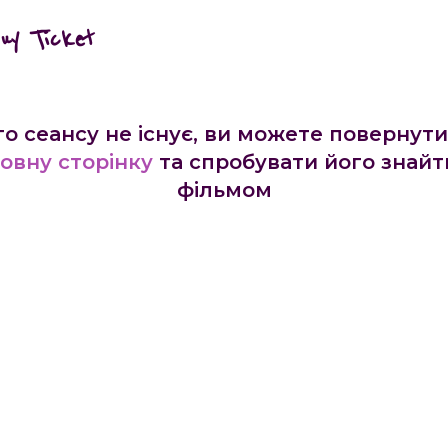
buy Ticket
го сеансу не існує, ви можете повернути
овну сторінку
та спробувати його знайт
фільмом