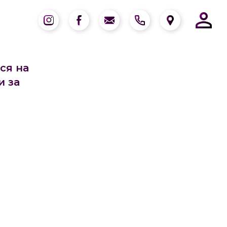
ся на
и за