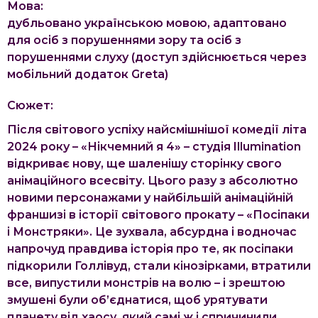
Мова:
дубльовано українською мовою, адаптовано
для осіб з порушеннями зору та осіб з
порушеннями слуху (доступ здійснюється через
мобільний додаток Greta)
Сюжет:
Після світового успіху найсмішнішої комедії літа
2024 року – «Нікчемний я 4» – студія Illumination
відкриває нову, ще шаленішу сторінку свого
анімаційного всесвіту. Цього разу з абсолютно
новими персонажами у найбільшій анімаційній
франшизі в історії світового прокату – «Посіпаки
і Монстряки». Це зухвала, абсурдна і водночас
напрочуд правдива історія про те, як посіпаки
підкорили Голлівуд, стали кінозірками, втратили
все, випустили монстрів на волю – і зрештою
змушені були об’єднатися, щоб урятувати
планету від хаосу, який самі ж і спричинили.