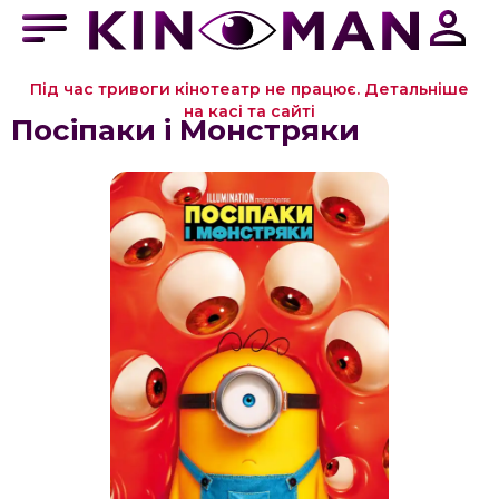
Під час тривоги кінотеатр не працює. Детальніше
на касі та сайті
Посіпаки і Монстряки