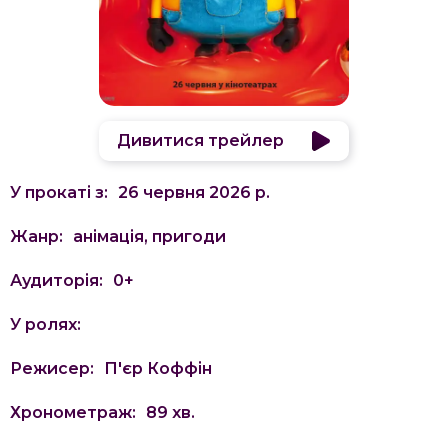
Дивитися трейлер
У прокаті з:
26 червня 2026 р.
Жанр:
анімація, пригоди
Аудиторія:
0
+
У ролях:
Режисер:
П'єр Коффін
Хронометраж:
89
хв.