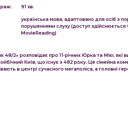
раж:
91
хв.
українська мова, адаптовано для осіб з по
порушеннями слуху (доступ здійснюється
MovieReading)
 48/2» розповідає про 11-річних Юрка та Мію, які
ойбічний Київ, що існує з 482 року. Це сімейна комед
вають в центрі сучасного мегаполіса, а головні гер