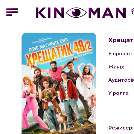
Хрещат
У прокаті 
Жанр:
Аудиторія
У ролях:
Режисер: