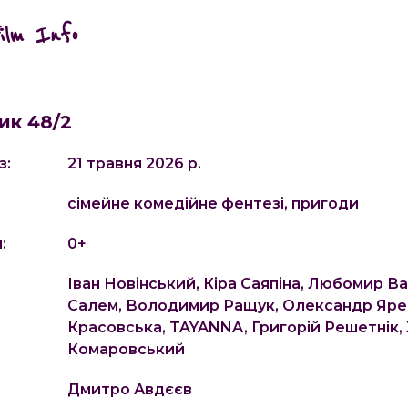
Film Info
ик 48/2
з:
21 травня 2026 р.
сімейне комедійне фентезі, пригоди
:
0
+
Іван Новінський, Кіра Саяпіна, Любомир Ва
Салем, Володимир Ращук, Олександр Яре
Красовська, TAYANNA, Григорій Решетнік,
Комаровський
Дмитро Авдєєв