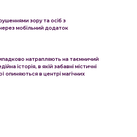
рушеннями зору та осіб з
 через мобільний додаток
 випадково натрапляють на таємничий
ійна історія, в якій забавні містичні
ої опиняються в центрі магічних