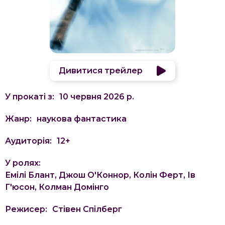
Дивитися трейлер
У прокаті з:
10 червня 2026 р.
Жанр:
наукова фантастика
Аудиторія:
12
+
У ролях:
Емілі Блант, Джош О'Коннор, Колін Ферт, Ів
Г'юсон, Колман Домінго
Режисер:
Стівен Спілберг